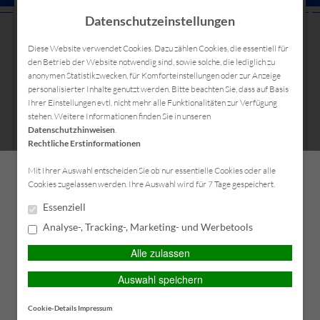
Datenschutzeinstellungen
Diese Website verwendet Cookies. Dazu zählen Cookies, die essentiell für
den Betrieb der Website notwendig sind, sowie solche, die lediglich zu
anonymen Statistikzwecken, für Komforteinstellungen oder zur Anzeige
personalisierter Inhalte genutzt werden. Bitte beachten Sie, dass auf Basis
Ihrer Einstellungen evtl. nicht mehr alle Funktionalitäten zur Verfügung
stehen. Weitere Informationen finden Sie in unseren
Datenschutzhinweisen
.
Rechtliche Erstinformationen
Persönliche Beratung gewünscht?
Mit Ihrer Auswahl entscheiden Sie ob nur essentielle Cookies oder alle
Cookies zugelassen werden. Ihre Auswahl wird für 7 Tage gespeichert.
Hauptmenü
Ich wünsche eine persönliche
Ich verzichte auf eine
Essenziell
Beratung und möchte
persönliche Beratung und
Analyse-, Tracking-, Marketing- und Werbetools
Kontakt mit einem Berater
möchte mit dem Besuch der
aufnehmen.
Seite fortfahren.
Alle zulassen
Auswahl speichern
Ich habe die
Beraten lassen
Erstinformation (PDF)
gelesen und gespeichert
Cookie-Details
Impressum